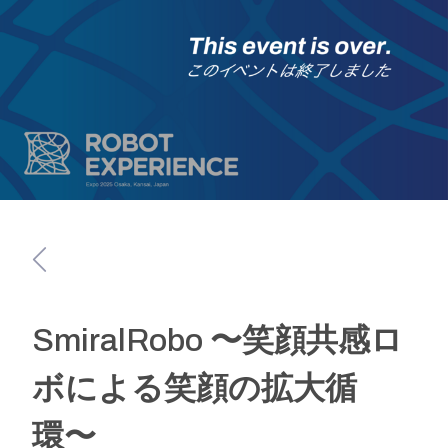
SmiralRobo 〜笑顔共感ロ
ボによる笑顔の拡大循
環〜