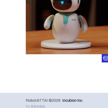
RobotATTA! ©2026
Incubion Inc.
R2 事業再構築