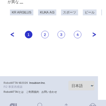
が異な
...
KR ARGILUS
KUKA AG
スポーツ
ビール
1
2
3
4
RobotATTA! ©2026
Incubion Inc.
R2 事業再構築
RobotATTA!とは
ご利用規約
お問い合わせ