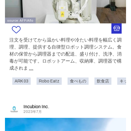
source: AFP/Aflo
注文を受けてから温かい料理や冷たい料理を幅広く調
理、調理、提供する自律型ロボット調理システム。食
材の保管から調理器までの配送、盛り付け、洗浄、消
毒が可能です。ロボットアーム、収納庫、調理器で構
成されま
...
ARK 03
Robo Eatz
食べもの
飲食店
キッ
Incubion Inc.
2023年7月