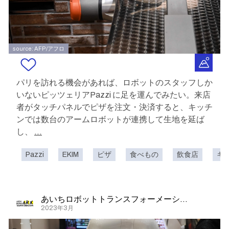
source: AFP/アフロ
パリを訪れる機会があれば、ロボットのスタッフしか
いないピッツェリアPazzi に足を運んでみたい。来店
者がタッチパネルでピザを注文・決済すると、キッチ
ンでは数台のアームロボットが連携して生地を延ば
し、
...
Pazzi
EKIM
ピザ
食べもの
飲食店
キ
あいちロボットトランスフォーメーション
2023年3月