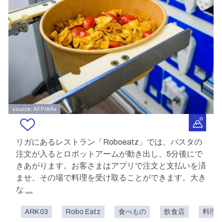
source: AFP/Aflo
リガにあるレストラン「Roboeatz」では、パスタの
注文が入るとロボットアームが動き出し、5分後にで
きあがります。お客さまはアプリで注文と支払いを済
ませ、その場で料理を受け取ることができます。大き
な
...
ARK 03
Robo Eatz
食べもの
飲食店
料理