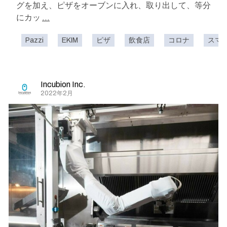
グを加え、ピザをオーブンに入れ、取り出して、等分
にカッ
...
Pazzi
EKIM
ピザ
飲食店
コロナ
スマ
Incubion Inc.
2022年2月