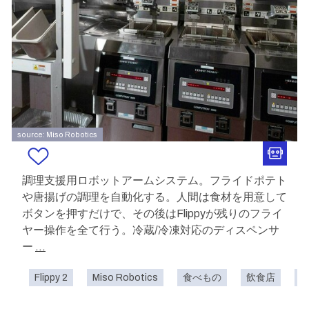
source: Miso Robotics
調理支援用ロボットアームシステム。フライドポテト
や唐揚げの調理を自動化する。人間は食材を用意して
ボタンを押すだけで、その後はFlippyが残りのフライ
ヤー操作を全て行う。冷蔵/冷凍対応のディスペンサ
ー
...
Flippy 2
Miso Robotics
食べもの
飲食店