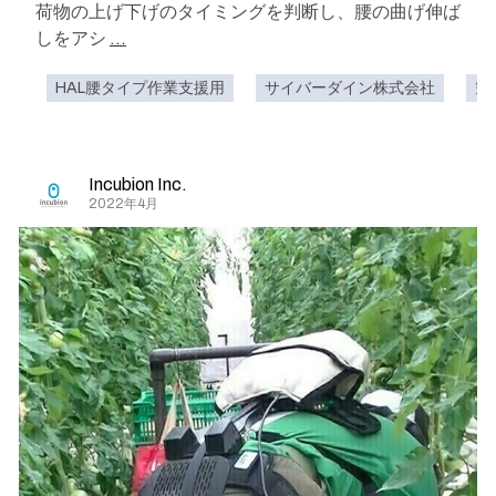
荷物の上げ下げのタイミングを判断し、腰の曲げ伸ば
しをアシ
...
HAL腰タイプ作業支援用
サイバーダイン株式会社
空
Incubion Inc.
2022年4月