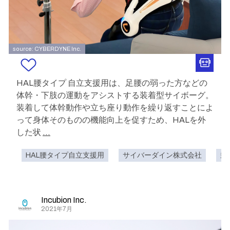
source: CYBERDYNE Inc.
HAL腰タイプ 自立支援用は、足腰の弱った方などの
体幹・下肢の運動をアシストする装着型サイボーグ。
装着して体幹動作や立ち座り動作を繰り返すことによ
って身体そのものの機能向上を促すため、HALを外
した状
...
HAL腰タイプ自立支援用
サイバーダイン株式会社
乗
Incubion Inc.
2021年7月