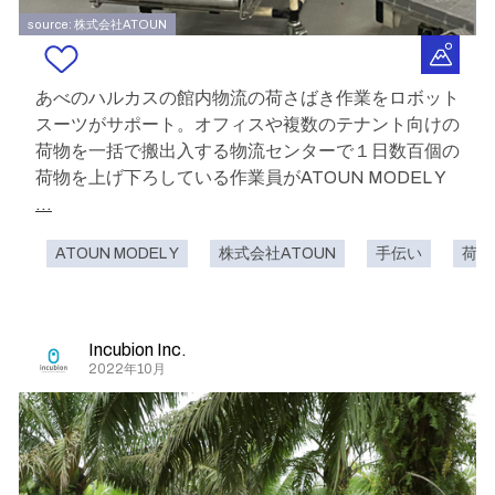
source: 株式会社ATOUN
あべのハルカスの館内物流の荷さばき作業をロボット
スーツがサポート。オフィスや複数のテナント向けの
荷物を一括で搬出入する物流センターで１日数百個の
荷物を上げ下ろしている作業員がATOUN MODEL Y
...
ATOUN MODEL Y
株式会社ATOUN
手伝い
荷さ
Incubion Inc.
2022年10月