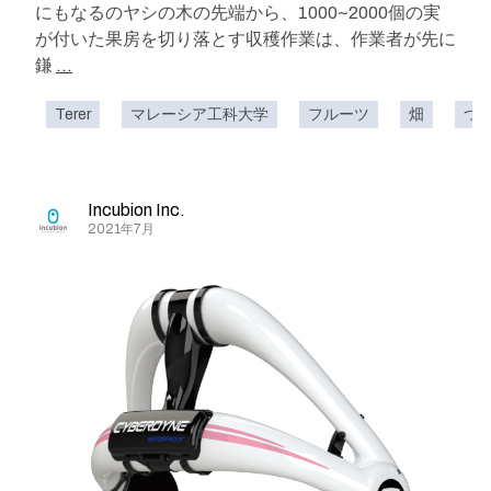
にもなるのヤシの木の先端から、1000~2000個の実
が付いた果房を切り落とす収穫作業は、作業者が先に
鎌
...
Terer
マレーシア工科大学
フルーツ
畑
つ
Incubion Inc.
2021年7月