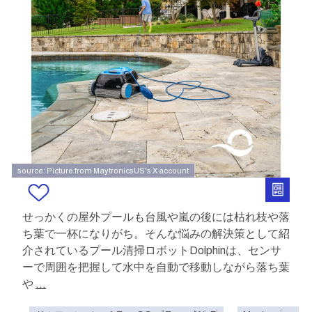
source: Picture from MaytronicsUS's X account
せっかくの屋外プールも台風や嵐の後には枯れ枝や落
ち葉で一杯になりがち。そんな悩みの解決策として紹
介されているプール清掃ロボットDolphinは、センサ
ーで周囲を把握して水中を自動で移動しながら落ち葉
や
...