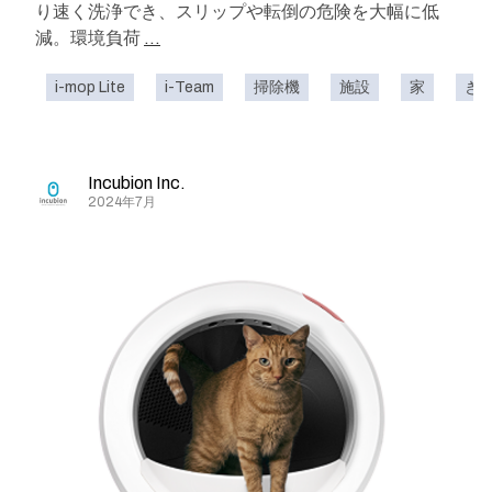
り速く洗浄でき、スリップや転倒の危険を大幅に低
減。環境負荷
...
i-mop Lite
i-Team
掃除機
施設
家
き
Incubion Inc.
2024年7月