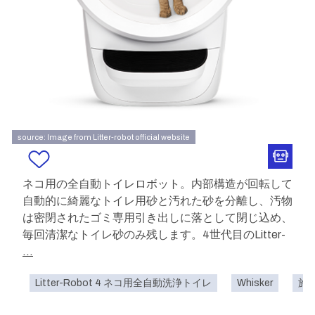
source: Image from Litter-robot official website
ネコ用の全自動トイレロボット。内部構造が回転して
自動的に綺麗なトイレ用砂と汚れた砂を分離し、汚物
は密閉されたゴミ専用引き出しに落として閉じ込め、
毎回清潔なトイレ砂のみ残します。4世代目のLitter-
...
Litter-Robot 4 ネコ用全自動洗浄トイレ
Whisker
施