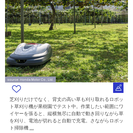
source: Honda Motor Co., Ltd.
芝刈りだけでなく、背丈の高い草も刈り取れるロボッ
ト草刈り機が果樹園でテスト中。作業したい範囲にワ
イヤーを張ると、縦横無尽に自動で動き回りながら草
を刈り、電池が切れると自動で充電。さながらロボッ
ト掃除機
...