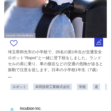
source: Honda Motor
埼玉県和光市の小学校で、25名の新1年生が交通安全
ロボット”Ropot”と一緒に登下校をしました。ランド
セルの肩に乗り、車の接近などの交通の危険が迫ると
振動で注意を促します。日本の小学校1年生（7歳）
...
ロポット
本田技研工業株式会社
学校
道
み
Incubion Inc.