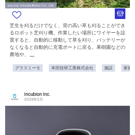
source: Honda Motor Co., Ltd.
芝生を刈るだけでなく、背の高い草も刈ることができ
るロボット芝刈り機。作業したい場所にワイヤーを設
置すると、自動的に移動して草を刈り、バッテリーが
なくなると自動的に充電ポートに戻る。果樹園などの
農地や、
...
グラスミーモ
本田技研工業株式会社
施設
家庭
Incubion Inc.
2025年2月