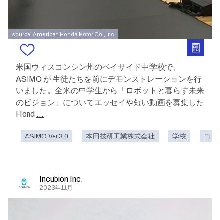
source: American Honda Motor Co., Inc
米国ウィスコンシン州のベイサイド中学校で、
ASIMO が 生徒たちを前にデモンストレーションを行
いました。全米の中学生から「ロボットと暮らす未来
のビジョン」についてエッセイや短い動画を募集した
Hond
...
ASIMO Ver.3.0
本田技研工業株式会社
学校
コミ
Incubion Inc.
2023年11月