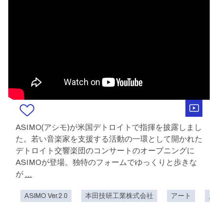
ASIMO(アシモ)が米国デトロイトで指揮を披露しまし
た。若い音楽家を支援する活動の一環として開かれた
デトロイト交響楽団のコンサートのオープニングに
ASIMOが登場。独特のフォームでゆっくりと歩きな
が
...
ASIMO Ver.2.0
本田技研工業株式会社
アート
人