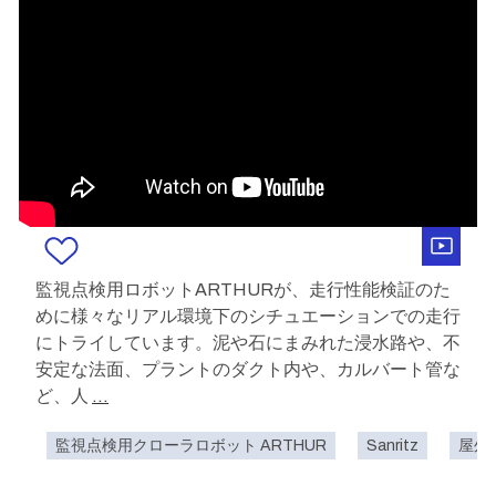
監視点検用ロボットARTHURが、走行性能検証のた
めに様々なリアル環境下のシチュエーションでの走行
にトライしています。泥や石にまみれた浸水路や、不
安定な法面、プラントのダクト内や、カルバート管な
ど、人
...
監視点検用クローラロボット ARTHUR
Sanritz
屋外