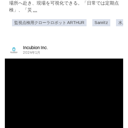
場所へ赴き、現場を可視化できる。「日常では定期点
検」、「災
...
監視点検用クローラロボット ARTHUR
Sanritz
水上
Incubion Inc.
2024年1月