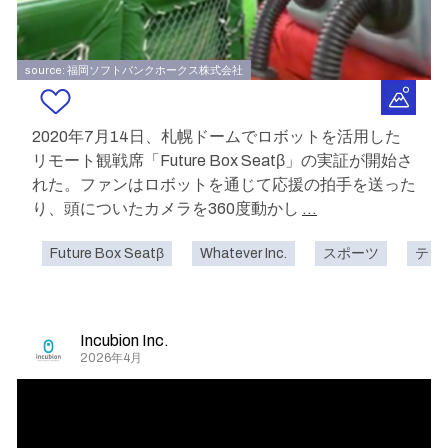
source: 福岡ソフトバンクホークス株式会社
2020年7月14日、札幌ドームでロボットを活用した
リモート観戦席「Future Box Seatβ」の実証が開始さ
れた。ファンはロボットを通じて応援の拍手を送った
り、頭についたカメラを360度動かし
...
Future Box Seatβ
Whatever Inc.
スポーツ
テレ
Incubion Inc.
2026年4月