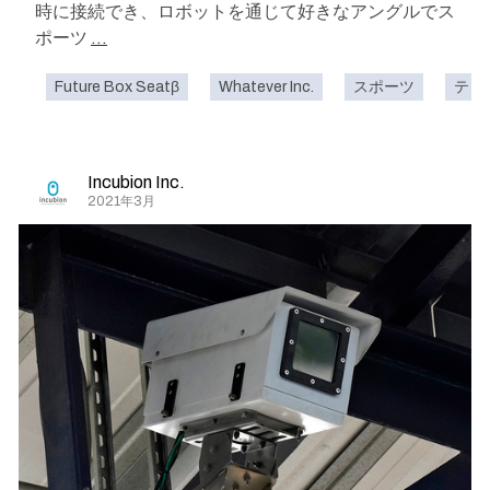
時に接続でき、ロボットを通じて好きなアングルでス
ポーツ
...
Future Box Seatβ
Whatever Inc.
スポーツ
テレ
Incubion Inc.
2021年3月