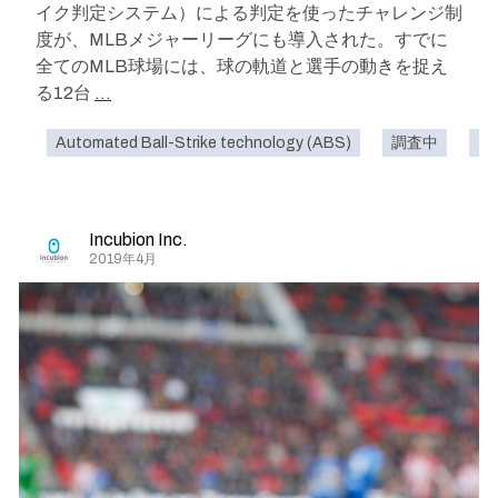
イク判定システム）による判定を使ったチャレンジ制
度が、MLBメジャーリーグにも導入された。すでに
全てのMLB球場には、球の軌道と選手の動きを捉え
る12台
...
Automated Ball-Strike technology (ABS)
調査中
ス
Incubion Inc.
2019年4月