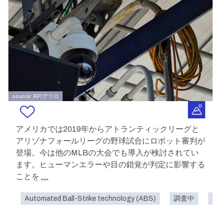
source: AP/アフロ
アメリカでは2019年からアトランティックリーグと
アリゾナフォールリーグの野球試合にロボット審判が
登場。今は他のMLBの大会でも導入が検討されてい
ます。ヒューマンエラーや目の錯覚が判定に影響する
ことを
...
Automated Ball-Strike technology (ABS)
調査中
ス