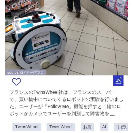
source: ロイター/アフロ
フランスのTwinsWheel社は、フランスのスーパー
で、買い物中についてくるロボットの実験を行いまし
た。ユーザーが「Follow Me」機能を押すと二輪のロ
ボットがカメラでユーザーを判別して障害物を
...
TwinsWheel
TwinsWheel
お店
AI
手伝い