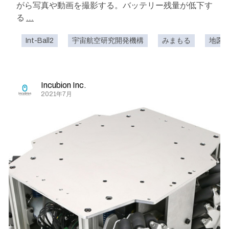
がら写真や動画を撮影する。バッテリー残量が低下す
る
...
Int-Ball2
宇宙航空研究開発機構
みまもる
地図
Incubion Inc.
2021年7月