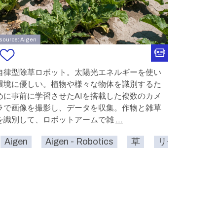
source: Aigen
自律型除草ロボット。太陽光エネルギーを使い
環境に優しい。植物や様々な物体を識別するた
めに事前に学習させたAIを搭載した複数のカメ
ラで画像を撮影し、データを収集。作物と雑草
を識別して、ロボットアームで雑
...
外
Aigen
サステイナブル
Aigen - Robotics
草
リモートワーク