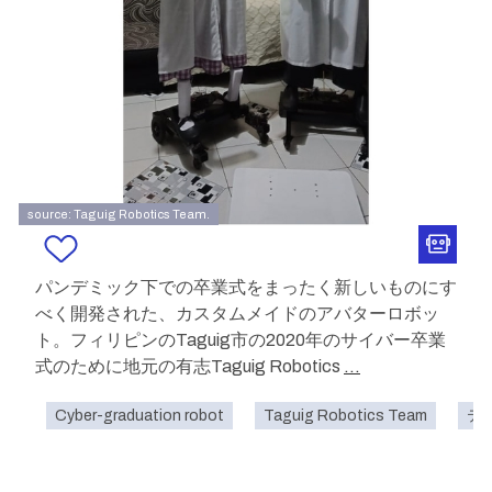
source: Taguig Robotics Team.
パンデミック下での卒業式をまったく新しいものにす
べく開発された、カスタムメイドのアバターロボッ
ト。フィリピンのTaguig市の2020年のサイバー卒業
式のために地元の有志Taguig Robotics
...
Cyber-graduation robot
Taguig Robotics Team
テ