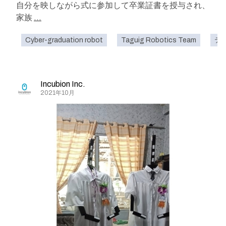
自分を映しながら式に参加して卒業証書を授与され、
家族
...
Cyber-graduation robot
Taguig Robotics Team
テ
Incubion Inc.
2021年10月