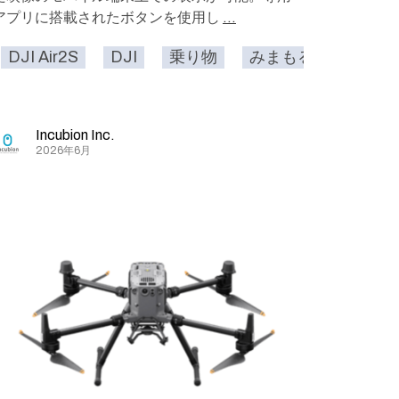
アプリに搭載されたボタンを使用し
...
DJI Air2S
DJI
乗り物
みまもる
ドロー
Incubion Inc.
2026年6月