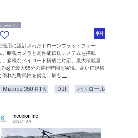
source: DJI
空撮用に設計されたドローンプラットフォー
ム。暗視カメラと高性能伝送システムを搭載
し、多様なペイロード構成に対応。最大積載量
2.7kgで最大55分の飛行時間を実現。高いIP規格
と優れた耐風性を備え、最も
...
ル
Matrice 350 RTK
みまもる
ドローン
DJI
パトロール
みまも
Incubion Inc.
2025年8月