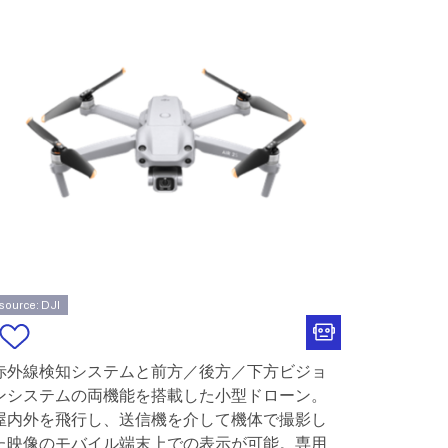
source: DJI
赤外線検知システムと前方／後方／下方ビジョ
ンシステムの両機能を搭載した小型ドローン。
屋内外を飛行し、送信機を介して機体で撮影し
た映像のモバイル端末上での表示が可能。専用