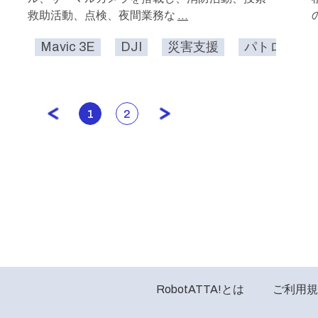
救助活動、点検、夜間業務な
...
Mavic 3E
DJI
災害支援
パトロール
1
2
RobotATTA!とは
ご利用規