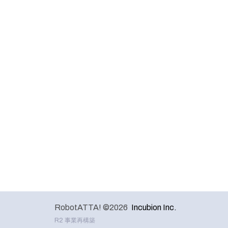
RobotATTA! ©2026
Incubion Inc.
R2 事業再構築