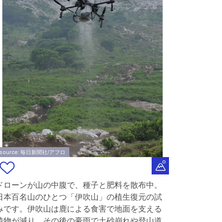
source: 毎日新聞社/アフロ
ドローンが山の中腹で、種子と肥料を散布中。
日本百名山のひとつ「伊吹山」の植生復元の試
みです。伊吹山は鹿による食害で地面を支える
植物が減り、その後の豪雨で土砂崩れや登山道