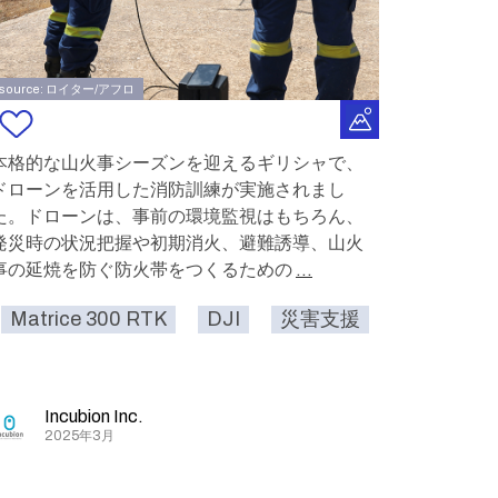
source: ロイター/アフロ
本格的な山火事シーズンを迎えるギリシャで、
ドローンを活用した消防訓練が実施されまし
た。ドローンは、事前の環境監視はもちろん、
発災時の状況把握や初期消火、避難誘導、山火
事の延焼を防ぐ防火帯をつくるための
...
作業
Matrice 300 RTK
ドローン
DJI
災害支援
救助
Incubion Inc.
2025年3月