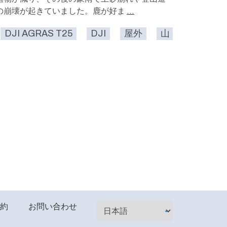
の崩壊が起きていました。鹿が好ま
...
DJI AGRAS T25
みまもる
ドローン
DJI
屋外
山
危険作業
約
お問い合わせ