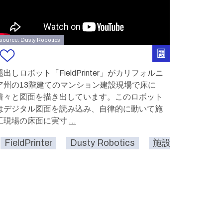
source: Dusty Robotics
墨出しロボット「FieldPrinter」がカリフォルニ
ア州の13階建てのマンション建設現場で床に
着々と図面を描き出しています。このロボット
はデジタル図面を読み込み、自律的に動いて施
工現場の床面に実寸
...
図を書く
FieldPrinter
産業用
Dusty Robotics
建設
施設
地図を