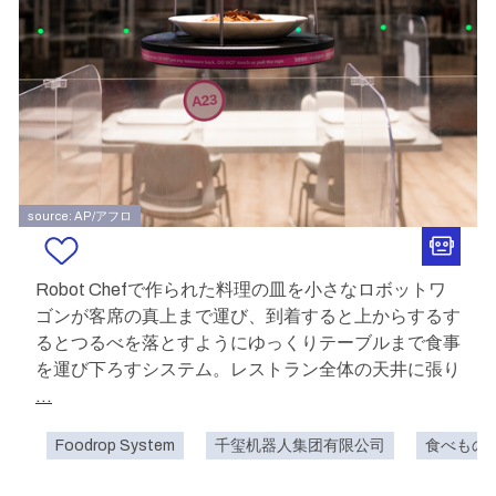
source: AP/アフロ
Robot Chefで作られた料理の皿を小さなロボットワ
ゴンが客席の真上まで運び、到着すると上からするす
るとつるべを落とすようにゆっくりテーブルまで食事
を運び下ろすシステム。レストラン全体の天井に張り
...
Foodrop System
千玺机器人集团有限公司
食べもの