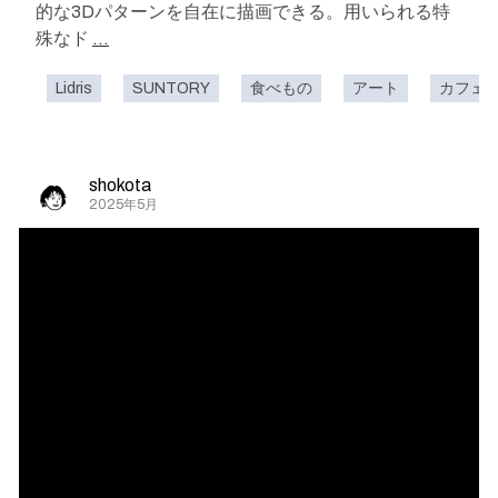
的な3Dパターンを自在に描画できる。用いられる特
殊なド
...
Lidris
SUNTORY
食べもの
アート
カフェ
shokota
2025年5月