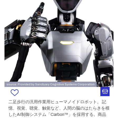
source: Provided by Sanctuary Cognitive Systems Corporation
二足歩行の汎用作業用ヒューマノイドロボット。 記
憶、視覚、聴覚、触覚など、人間の脳のはたらきを模
したAI制御システム「Carbon™」を採用する。商品