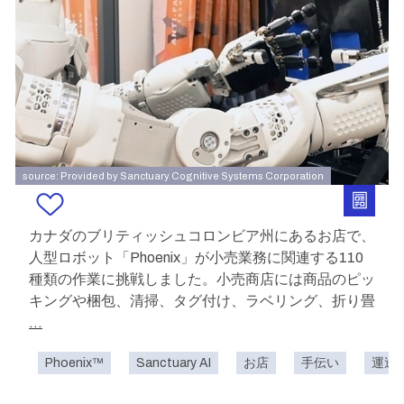
source: Provided by Sanctuary Cognitive Systems Corporation
カナダのブリティッシュコロンビア州にあるお店で、
人型ロボット「Phoenix」が小売業務に関連する110
種類の作業に挑戦しました。小売商店には商品のピッ
キングや梱包、清掃、タグ付け、ラベリング、折り畳
...
Phoenix™
Sanctuary AI
お店
手伝い
運送