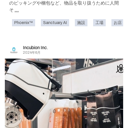
のピッキングや梱包など、物品を取り扱うために人間
そ
...
Phoenix™
Sanctuary AI
施設
工場
お店
Incubion Inc.
2024年6月