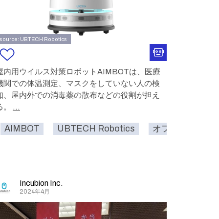
source: UBTECH Robotics
屋内用ウイルス対策ロボットAIMBOTは、医療
機関での体温測定、マスクをしていない人の検
知、屋内外での消毒薬の散布などの役割が担え
る。
...
AIMBOT
UBTECH Robotics
オフィス
病
人型
Incubion Inc.
2024年4月