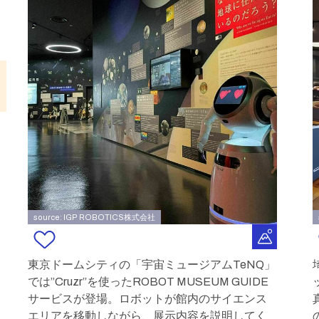
source: IGP ROBOTICS株式会社
東京ドームシティの「宇宙ミュージアムTeNQ」
では”Cruzr”を使ったROBOT MUSEUM GUIDE
サービスが登場。ロボットが館内のサイエンス
エリアを移動しながら、展示内容を説明してく