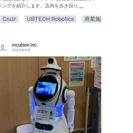
キングを紹介します。店内を歩き回り
...
ューズメントパーク
Cruzr
UBTECH Robotics
美術館・博物館
商業施設
誘導
お店
Incubion Inc.
2020年6月