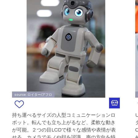
source: ロイター/アフロ
持ち運べるサイズの人型コミュニケーションロ
ボット。転んでも立ち上がるなど、柔軟な動き
タ
が可能。２つの目LCDで様々な感情や表情が表
せる。カメラでモノや顔を認識。声の方向を特