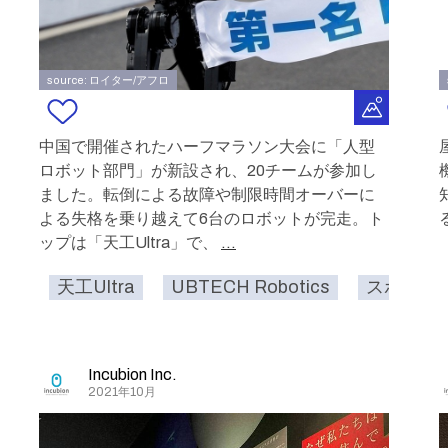
source: ロイター/アフロ
中国で開催されたハーフマラソン大会に「人型
ロボット部門」が新設され、20チームが参加し
ました。転倒による故障や制限時間オーバーに
よる失格を乗り越えて6台のロボットが完走。ト
ップは「天工Ultra」で、
...
天工Ultra
UBTECH Robotics
スポーツ
Incubion Inc.
2021年10月