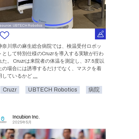
source: UBTECH Robotics
神奈川県の麻生総合病院では、検温受付ロボッ
トとして特別仕様のCruzrを導入する実験が行わ
れた。 Cruzrは来院者の体温を測定し、37.5度以
上の場合には誘導するだけでなく、マスクを着
用しているかど
...
コロナ
Cruzr
検温
UBTECH Robotics
みまもる
病院
コロナ
Incubion Inc.
2025年5月