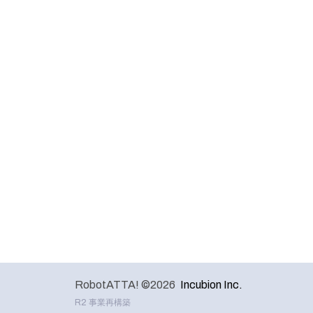
RobotATTA! ©2026
Incubion Inc.
R2 事業再構築