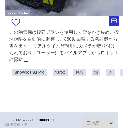
source: Yarbo
この除雪機は後部ブラシを使用して雪をかき集め、投
球距離を自動的に調整し、360度回転する発射機から
雪を出す。 リアルタイム監視用にカメラが取り付け
られており、ユーザーはモバイルアプリからロボット
に掃除
...
Snowbot S1 Pro
Yarbo
施設
畑
道
公
RobotATTA! ©2026
Incubion Inc.
R2 事業再構築