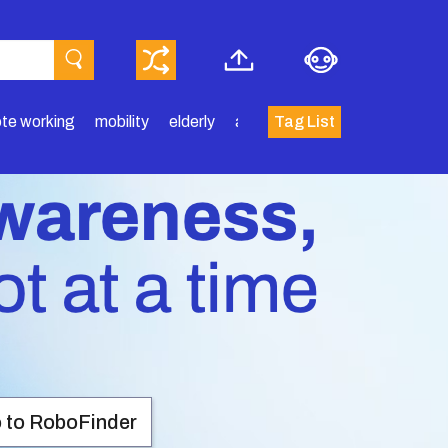
te working
mobility
elderly
airport
Tag List
agriculture
deliver
 to RoboFinder