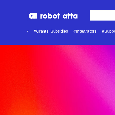
-19
smartcity
#Grants_Subsidies
#Integrators
#Suppo