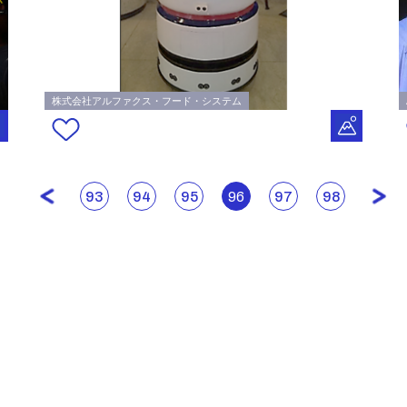
株式会社アルファクス・フード・システム
93
94
95
96
97
98