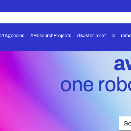
rtAgencies
#ResearchProjects
disaster-relief
ai
remo
Go