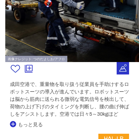
画像クレジット: つのだよしお/アフロ
成田空港で、重量物を取り扱う従業員を手助けするロ
ボットスーツの導入が進んでいます。ロボットスーツ
は脳から筋肉に送られる微弱な電気信号を検出して、
荷物の上げ下げのタイミングを判断し、腰の曲げ伸ば
しをアシストします。空港では日々5～30kgほど
もっと見る
HAL-LB