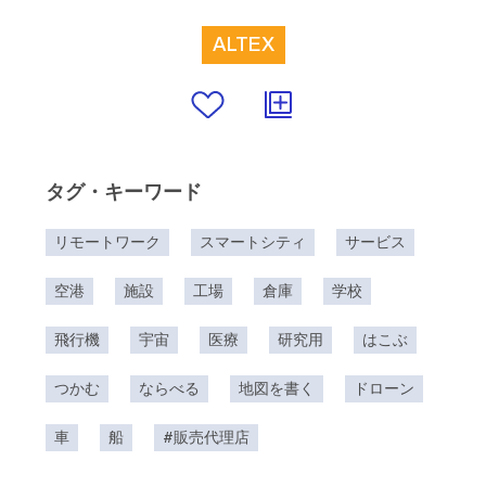
ALTEX
タグ・キーワード
リモートワーク
スマートシティ
サービス
空港
施設
工場
倉庫
学校
飛行機
宇宙
医療
研究用
はこぶ
つかむ
ならべる
地図を書く
ドローン
車
船
#販売代理店