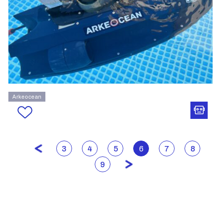
Arkeocean
3
4
5
6
7
8
9