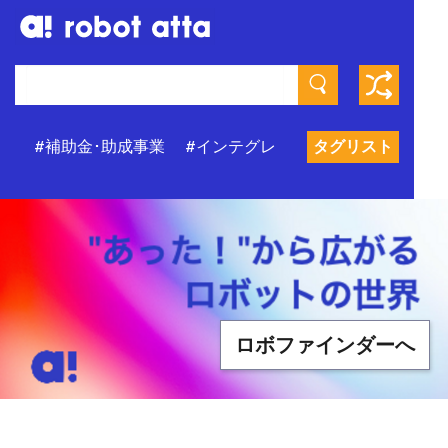
ィ
#補助金･助成事業
#インテグレーター
タグリスト
#支援機関
ロボファインダーへ