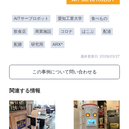
AITサーブロボット
愛知工業大学
食べもの
飲食店
商業施設
コロナ
はこぶ
配達
配膳
研究用
ARX*
最終更新日: 2026/03/27
この事例について問い合わせる
関連する情報