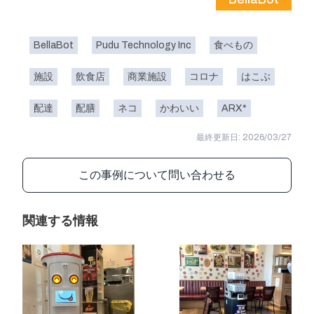
BellaBot
Pudu Technology Inc
食べもの
施設
飲食店
商業施設
コロナ
はこぶ
配達
配膳
ネコ
かわいい
ARX*
最終更新日: 2026/03/27
この事例について問い合わせる
関連する情報