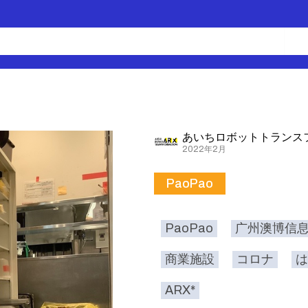
あいちロボットトランス
2022年2月
PaoPao
PaoPao
广州澳博信
商業施設
コロナ
は
ARX*