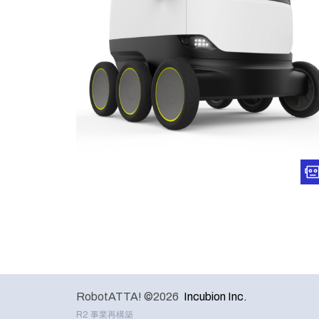
RobotATTA! ©2026
Incubion Inc.
R2 事業再構築