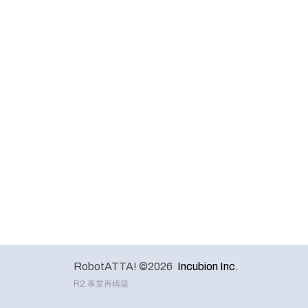
RobotATTA! ©2026
Incubion Inc.
R2 事業再構築